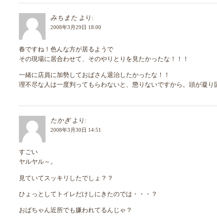
みちまた
より:
2008年3月29日 18:00
春ですね！色んな方が居るようで
その現場に居合わせて、そのやりとりを見たかったな！！！
一緒に店員に加勢しておばさん退治したかったな！！
理不尽な人は一度判ってもらわないと、懲りないですから。頭が凝り
たかぎ
より:
2008年3月30日 14:51
すごい
ヤルヤル～。
見ていてスッキリしたでしょ？？
ひょっとしてトイレだけしにきたのでは・・・？
おばちゃん近所でも嫌われてるんじゃ？