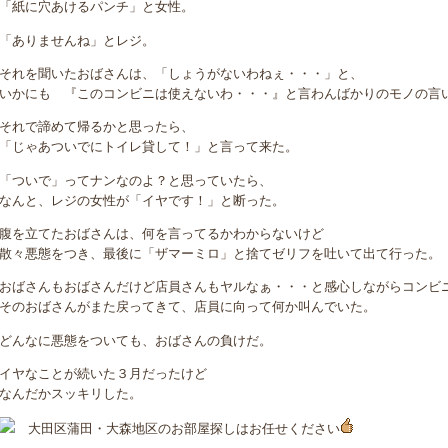
「紙に穴あけるパンチ」と女性。
「ありませんね」とレジ。
それを聞いたおばさんは、「しょうがないわねぇ・・・」と、
いかにも 『このコンビニは使えないわ・・・』と言わんばかりのモノの言
それで諦めて帰るかと思ったら、
「じゃあついでにトイレ貸して！」と言って来た。
「ついで」ってナンなのよ？と思っていたら、
なんと、レジの女性が「イヤです！」と断った。
腹を立てたおばさんは、何を言ってるかわからないけど
散々悪態をつき、最後に「ザマーミロ」と捨てゼリフを吐いて出て行った。
おばさんもおばさんだけど店員さんもヤルなぁ・・・と感心しながらコンビ
そのおばさんがまた戻ってきて、店員に向って何か叫んでいた。
どんなに悪態をついても、おばさんの負けだ。
イヤなことが続いた３月だったけど
なんだかスッキリした。
大田区蒲田・大森地区のお部屋探しはお任せください