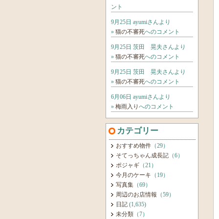
ント
9月25日 ayumiさんより
»
猫の不審死
へのコメント
9月25日 茨田 晃夫さんより
»
猫の不審死
へのコメント
9月25日 茨田 晃夫さんより
»
猫の不審死
へのコメント
6月06日 ayumiさんより
»
梅雨入り
へのコメント
カテゴリー
おすすめ物件
（29）
そてっちゃん成長記
（6）
ポジャギ
（21）
今月のケーキ
（19）
写真集
（69）
周辺のお店情報
（59）
日記
(1,635)
未分類
（7）