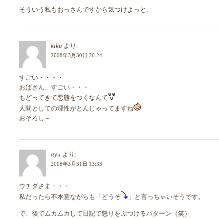
そういう私もおっさんですから気つけよっと。
kiku
より:
2008年3月30日 20:24
すごい・・・・
おばさん、すごい・・・
もどってきて悪態をつくなんて
人間としての理性がとんじゃってますね
おそろし～
ayu
より:
2008年3月31日 13:33
ウチダさま・・・
私だったら不本意ながらも「どうぞ
」と言っちゃいそうです。
で、後でムカムカして日記で怒りをぶつけるパターン（笑）