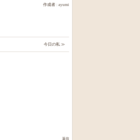
作成者 :
ayumi
今日の私 ≫
返信