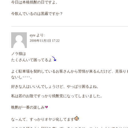
今日は本格焼酎の日ですよ。
今飲んでいるのは黒霧ですか？
ayu
より:
2006年11月1日 17:22
ノラ猫は
たくさんいて困ってるよ
よく駐車場を契約しているお客さんから苦情が来るんだけど、見張り
ないし････。
好きな人はいいんでしょうけど、やっぱり困るよね。
私は若のお陰ですっかり焼酎党になってしまいました。
晩酌が一番の楽しみ
な～んて、すっかりオヤジ化してます