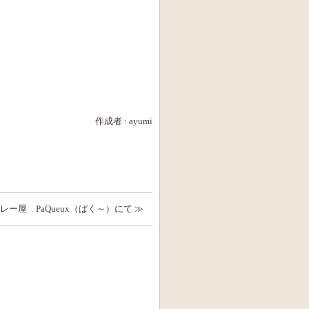
作成者 :
ayumi
レー屋 PaQueux（ぱく～）にて ≫