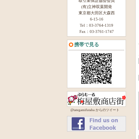
取引業保証協会会員
(有)立神双葉開発
東京都大田区大森西
6-15-16
Tel：03-3764-1319
Fax：03-3761-1747
携帯で見る
@tategamifutaba からのツイート