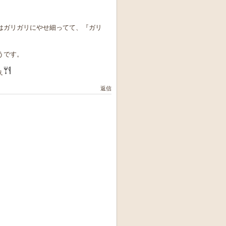
はガリガリにやせ細ってて、『ガリ
うです。
ぇ
返信