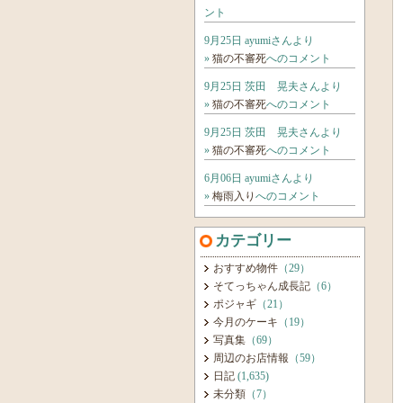
ント
9月25日 ayumiさんより
»
猫の不審死
へのコメント
9月25日 茨田 晃夫さんより
»
猫の不審死
へのコメント
9月25日 茨田 晃夫さんより
»
猫の不審死
へのコメント
6月06日 ayumiさんより
»
梅雨入り
へのコメント
カテゴリー
おすすめ物件
（29）
そてっちゃん成長記
（6）
ポジャギ
（21）
今月のケーキ
（19）
写真集
（69）
周辺のお店情報
（59）
日記
(1,635)
未分類
（7）