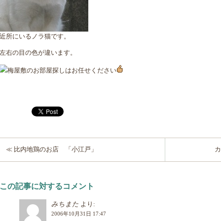
近所にいるノラ猫です。
左右の目の色が違います。
梅屋敷のお部屋探しはお任せください
≪ 比内地鶏のお店 「小江戸」
カ
この記事に対するコメント
みちまた
より:
2006年10月31日 17:47