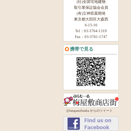
(社)全国宅地建物
取引業保証協会会員
(有)立神双葉開発
東京都大田区大森西
6-15-16
Tel：03-3764-1319
Fax：03-3761-1747
携帯で見る
@tategamifutaba からのツイート