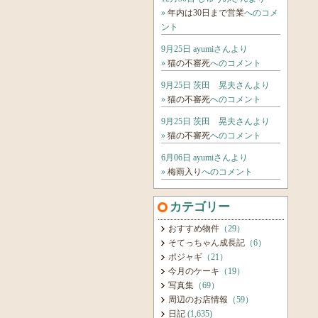
»
年内は30日まで営業
へのコメ
ント
9月25日 ayumiさんより
»
猫の不審死
へのコメント
9月25日 茨田 晃夫さんより
»
猫の不審死
へのコメント
9月25日 茨田 晃夫さんより
»
猫の不審死
へのコメント
6月06日 ayumiさんより
»
梅雨入り
へのコメント
カテゴリー
おすすめ物件
（29）
そてっちゃん成長記
（6）
ポジャギ
（21）
今月のケーキ
（19）
写真集
（69）
周辺のお店情報
（59）
日記
(1,635)