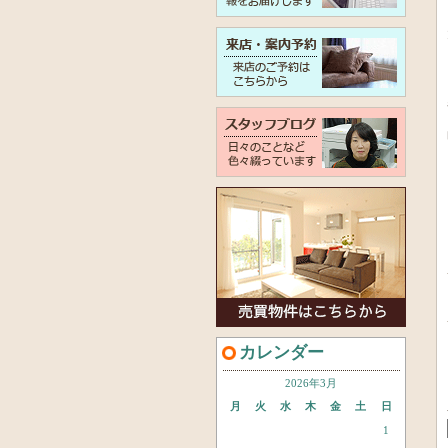
カレンダー
2026年3月
月
火
水
木
金
土
日
1