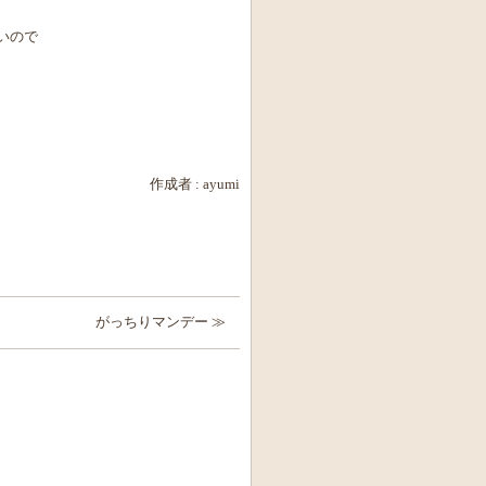
いので
作成者 :
ayumi
がっちりマンデー ≫