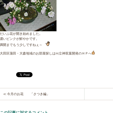
だいぶ花が開き始めました。
濃いピンクが鮮やかです。
満開までもう少しですねぇ～
大田区蒲田・大森地域のお部屋探しは
㈲立神双葉開発
のＨＰへ
≪ 今月のお花 「さつき編」
この記事に対するコメント