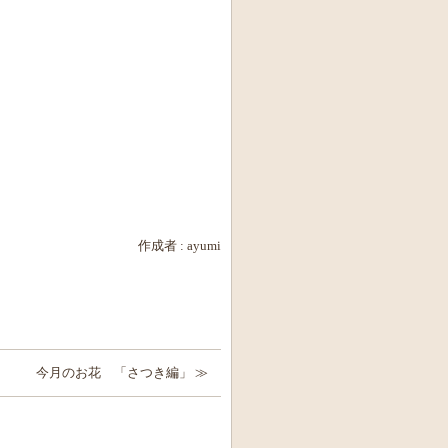
作成者 :
ayumi
今月のお花 「さつき編」 ≫