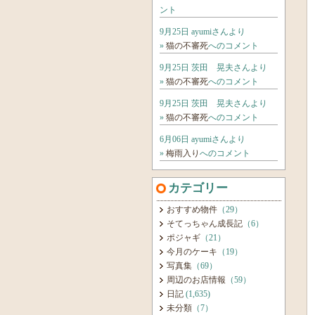
ント
9月25日 ayumiさんより
»
猫の不審死
へのコメント
9月25日 茨田 晃夫さんより
»
猫の不審死
へのコメント
9月25日 茨田 晃夫さんより
»
猫の不審死
へのコメント
6月06日 ayumiさんより
»
梅雨入り
へのコメント
カテゴリー
おすすめ物件
（29）
そてっちゃん成長記
（6）
ポジャギ
（21）
今月のケーキ
（19）
写真集
（69）
周辺のお店情報
（59）
日記
(1,635)
未分類
（7）